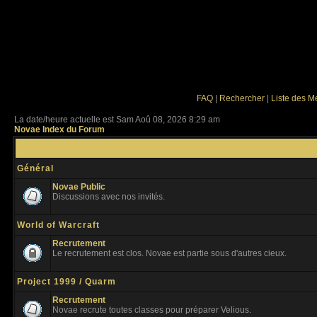
FAQ
|
Rechercher
|
Liste des 
La date/heure actuelle est Sam Aoû 08, 2026 8:29 am
Novae Index du Forum
Général
Novae Public
Discussions avec nos invités.
World of Warcraft
Recrutement
Le recrutement est clos. Novae est partie sous d'autres cieux.
Project 1999 / Quarm
Recrutement
Novae recrute toutes classes pour préparer Velious.