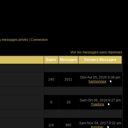
es messages privés
|
Connexion
Voir les messages sans réponses
Sujets
Messages
Derniers Messages
Dim Avr 05, 2026 9:38 pm
240
2011
harmonisia
Sam Oct 06, 2018 9:27 pm
6
26
Ysadora
Sam Nov 04, 2017 9:32 am
116
985
Kelubar