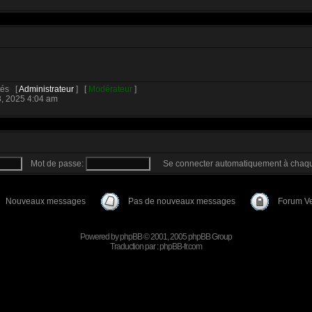
ités [
Administrateur
] [
Modérateur
]
3, 2025 4:04 am
Mot de passe:
Se connecter automatiquement à chaqu
Nouveaux messages
Pas de nouveaux messages
Forum Ve
Powered by
phpBB
© 2001, 2005 phpBB Group
Traduction par :
phpBB-fr.com