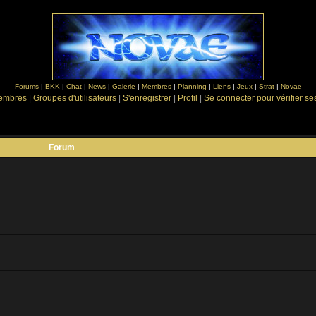
Forums
|
BKK
|
Chat
|
News
|
Galerie
|
Membres
|
Planning
|
Liens
|
Jeux
|
Strat
|
Novae
Membres
|
Groupes d'utilisateurs
|
S'enregistrer
|
Profil
|
Se connecter pour vérifier s
Forum