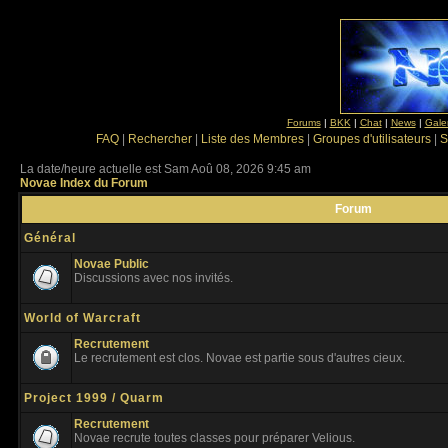
Forums
|
BKK
|
Chat
|
News
|
Gale
FAQ
|
Rechercher
|
Liste des Membres
|
Groupes d'utilisateurs
|
S
La date/heure actuelle est Sam Aoû 08, 2026 9:45 am
Novae Index du Forum
Forum
Général
Novae Public
Discussions avec nos invités.
World of Warcraft
Recrutement
Le recrutement est clos. Novae est partie sous d'autres cieux.
Project 1999 / Quarm
Recrutement
Novae recrute toutes classes pour préparer Velious.