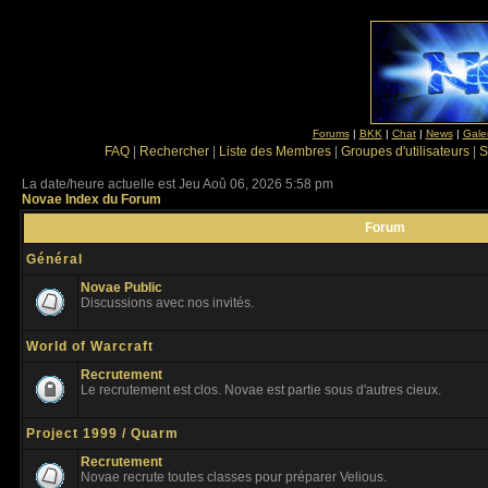
Forums
|
BKK
|
Chat
|
News
|
Gale
FAQ
|
Rechercher
|
Liste des Membres
|
Groupes d'utilisateurs
|
S
La date/heure actuelle est Jeu Aoû 06, 2026 5:58 pm
Novae Index du Forum
Forum
Général
Novae Public
Discussions avec nos invités.
World of Warcraft
Recrutement
Le recrutement est clos. Novae est partie sous d'autres cieux.
Project 1999 / Quarm
Recrutement
Novae recrute toutes classes pour préparer Velious.