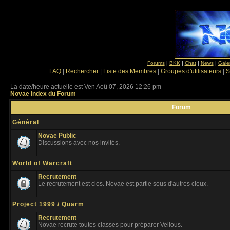
Forums
|
BKK
|
Chat
|
News
|
Gale
FAQ
|
Rechercher
|
Liste des Membres
|
Groupes d'utilisateurs
|
S
La date/heure actuelle est Ven Aoû 07, 2026 12:26 pm
Novae Index du Forum
Forum
Général
Novae Public
Discussions avec nos invités.
World of Warcraft
Recrutement
Le recrutement est clos. Novae est partie sous d'autres cieux.
Project 1999 / Quarm
Recrutement
Novae recrute toutes classes pour préparer Velious.