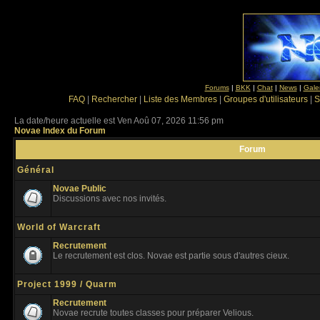
Forums
|
BKK
|
Chat
|
News
|
Gale
FAQ
|
Rechercher
|
Liste des Membres
|
Groupes d'utilisateurs
|
S
La date/heure actuelle est Ven Aoû 07, 2026 11:56 pm
Novae Index du Forum
Forum
Général
Novae Public
Discussions avec nos invités.
World of Warcraft
Recrutement
Le recrutement est clos. Novae est partie sous d'autres cieux.
Project 1999 / Quarm
Recrutement
Novae recrute toutes classes pour préparer Velious.