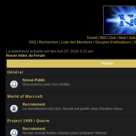
Forums
|
BKK
|
Chat
|
News
|
Gale
FAQ
|
Rechercher
|
Liste des Membres
|
Groupes d'utilisateurs
|
S
La date/heure actuelle est Ven Aoû 07, 2026 4:15 am
Novae Index du Forum
Forum
Général
Novae Public
Discussions avec nos invités.
World of Warcraft
Recrutement
Le recrutement est clos. Novae est partie sous d'autres cieux.
Project 1999 / Quarm
Recrutement
Novae recrute toutes classes pour préparer Velious.