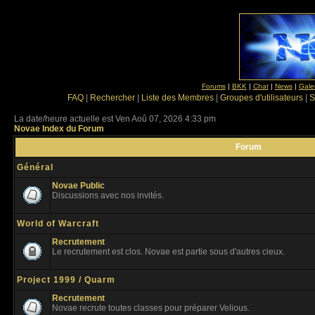
Forums
|
BKK
|
Chat
|
News
|
Gale
FAQ
|
Rechercher
|
Liste des Membres
|
Groupes d'utilisateurs
|
S
La date/heure actuelle est Ven Aoû 07, 2026 4:33 pm
Novae Index du Forum
Forum
Général
Novae Public
Discussions avec nos invités.
World of Warcraft
Recrutement
Le recrutement est clos. Novae est partie sous d'autres cieux.
Project 1999 / Quarm
Recrutement
Novae recrute toutes classes pour préparer Velious.