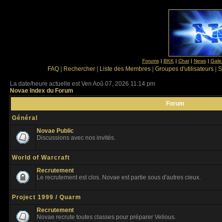
Forums
|
BKK
|
Chat
|
News
|
Gale
FAQ
|
Rechercher
|
Liste des Membres
|
Groupes d'utilisateurs
|
S
La date/heure actuelle est Ven Aoû 07, 2026 11:14 pm
Novae Index du Forum
Forum
Général
Novae Public
Discussions avec nos invités.
World of Warcraft
Recrutement
Le recrutement est clos. Novae est partie sous d'autres cieux.
Project 1999 / Quarm
Recrutement
Novae recrute toutes classes pour préparer Velious.