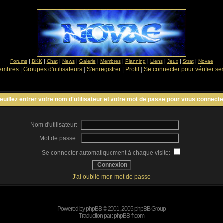
Forums
|
BKK
|
Chat
|
News
|
Galerie
|
Membres
|
Planning
|
Liens
|
Jeux
|
Strat
|
Novae
Membres
|
Groupes d'utilisateurs
|
S'enregistrer
|
Profil
|
Se connecter pour vérifier s
euillez entrer votre nom d'utilisateur et votre mot de passe pour vous connecte
Nom d'utilisateur:
Mot de passe:
Se connecter automatiquement à chaque visite:
J'ai oublié mon mot de passe
Powered by
phpBB
© 2001, 2005 phpBB Group
Traduction par :
phpBB-fr.com