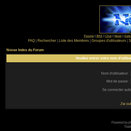
Forums
|
BKK
|
Chat
|
News
|
Gale
FAQ
|
Rechercher
|
Liste des Membres
|
Groupes d'utilisateurs
|
S
Novae Index du Forum
Veuillez entrer votre nom d'utili
Nom d'utilisateur:
Mot de passe:
Se connecter aut
J'ai o
Powered by
p
Tradu