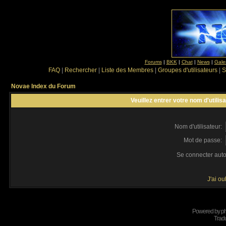
Forums
|
BKK
|
Chat
|
News
|
Gale
FAQ
|
Rechercher
|
Liste des Membres
|
Groupes d'utilisateurs
|
S
Novae Index du Forum
Veuillez entrer votre nom d'utili
Nom d'utilisateur:
Mot de passe:
Se connecter aut
J'ai o
Powered by
p
Tradu