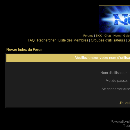
Forums
|
BKK
|
Chat
|
News
|
Gale
FAQ
|
Rechercher
|
Liste des Membres
|
Groupes d'utilisateurs
|
S
Novae Index du Forum
Veuillez entrer votre nom d'utili
Nom d'utilisateur:
Mot de passe:
Se connecter aut
J'ai o
Powered by
p
Tradu