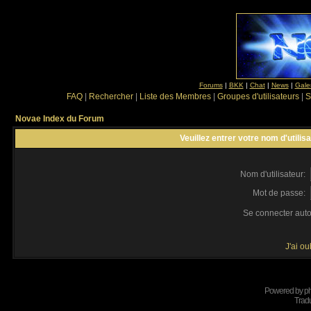
Forums
|
BKK
|
Chat
|
News
|
Gale
FAQ
|
Rechercher
|
Liste des Membres
|
Groupes d'utilisateurs
|
S
Novae Index du Forum
Veuillez entrer votre nom d'utili
Nom d'utilisateur:
Mot de passe:
Se connecter aut
J'ai o
Powered by
p
Tradu