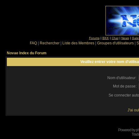
Forums
|
BKK
|
Chat
|
News
|
Gale
FAQ
|
Rechercher
|
Liste des Membres
|
Groupes d'utilisateurs
|
S
Novae Index du Forum
Veuillez entrer votre nom d'utili
Nom d'utilisateur:
Mot de passe:
Se connecter aut
J'ai o
Powered by
p
Tradu