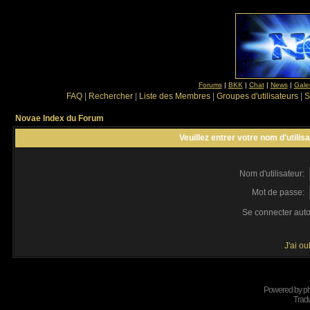
Forums
|
BKK
|
Chat
|
News
|
Gale
FAQ
|
Rechercher
|
Liste des Membres
|
Groupes d'utilisateurs
|
S
Novae Index du Forum
Veuillez entrer votre nom d'utili
Nom d'utilisateur:
Mot de passe:
Se connecter aut
J'ai o
Powered by
p
Tradu