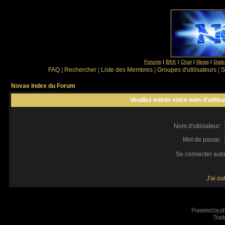
Forums
|
BKK
|
Chat
|
News
|
Gale
FAQ
|
Rechercher
|
Liste des Membres
|
Groupes d'utilisateurs
|
S
Novae Index du Forum
Veuillez entrer votre nom d'utili
Nom d'utilisateur:
Mot de passe:
Se connecter aut
J'ai o
Powered by
p
Tradu