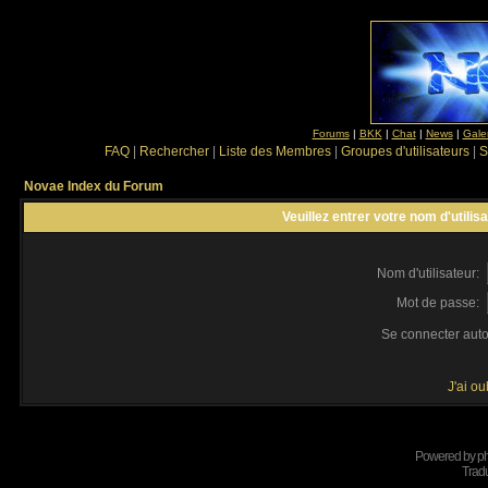
Forums
|
BKK
|
Chat
|
News
|
Gale
FAQ
|
Rechercher
|
Liste des Membres
|
Groupes d'utilisateurs
|
S
Novae Index du Forum
Veuillez entrer votre nom d'utili
Nom d'utilisateur:
Mot de passe:
Se connecter aut
J'ai o
Powered by
p
Tradu