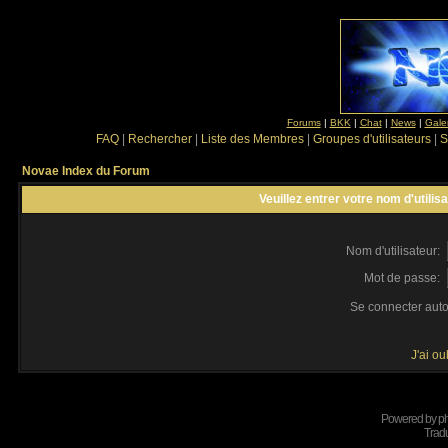
Forums
|
BKK
|
Chat
|
News
|
Gale
FAQ
|
Rechercher
|
Liste des Membres
|
Groupes d'utilisateurs
|
S
Novae Index du Forum
Veuillez entrer votre nom d'utili
Nom d'utilisateur:
Mot de passe:
Se connecter aut
J'ai o
Powered by
p
Tradu