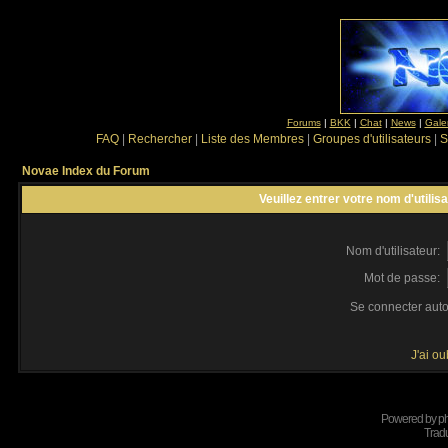
Forums
|
BKK
|
Chat
|
News
|
Gale
FAQ
|
Rechercher
|
Liste des Membres
|
Groupes d'utilisateurs
|
S
Novae Index du Forum
Veuillez entrer votre nom d'utili
Nom d'utilisateur:
Mot de passe:
Se connecter aut
J'ai o
Powered by
p
Tradu