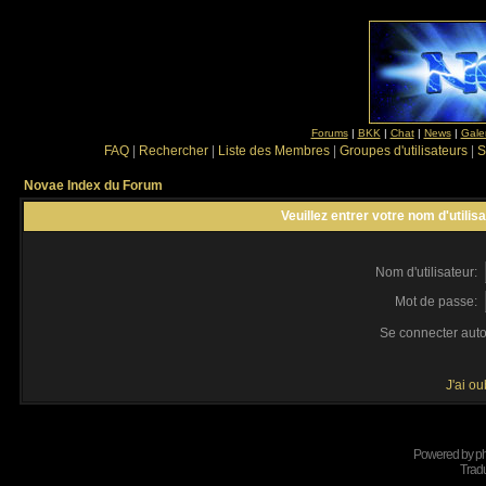
Forums
|
BKK
|
Chat
|
News
|
Gale
FAQ
|
Rechercher
|
Liste des Membres
|
Groupes d'utilisateurs
|
S
Novae Index du Forum
Veuillez entrer votre nom d'utili
Nom d'utilisateur:
Mot de passe:
Se connecter aut
J'ai o
Powered by
p
Tradu