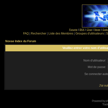
Forums
|
BKK
|
Chat
|
News
|
Gale
FAQ
|
Rechercher
|
Liste des Membres
|
Groupes d'utilisateurs
|
S
Novae Index du Forum
Veuillez entrer votre nom d'utili
Nom d'utilisateur:
Mot de passe:
Se connecter aut
J'ai o
Powered by
p
Tradu