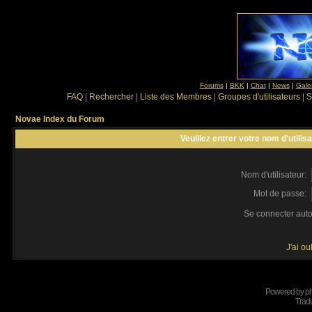
Forums
|
BKK
|
Chat
|
News
|
Gale
FAQ
|
Rechercher
|
Liste des Membres
|
Groupes d'utilisateurs
|
S
Novae Index du Forum
Veuillez entrer votre nom d'utili
Nom d'utilisateur:
Mot de passe:
Se connecter aut
J'ai o
Powered by
p
Tradu