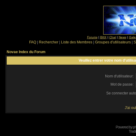
Forums
|
BKK
|
Chat
|
News
|
Gale
FAQ
|
Rechercher
|
Liste des Membres
|
Groupes d'utilisateurs
|
S
Novae Index du Forum
Veuillez entrer votre nom d'utili
Nom d'utilisateur:
Mot de passe:
Se connecter aut
J'ai o
Powered by
p
Tradu