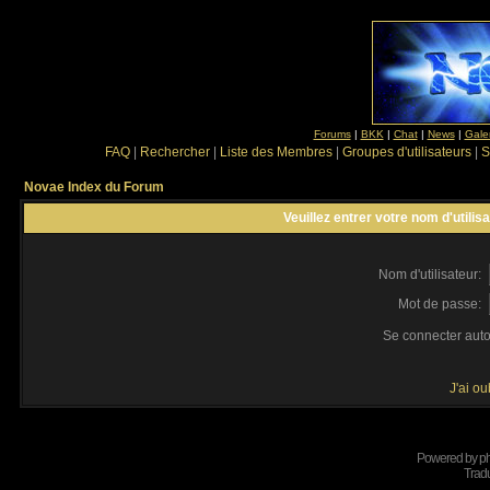
Forums
|
BKK
|
Chat
|
News
|
Gale
FAQ
|
Rechercher
|
Liste des Membres
|
Groupes d'utilisateurs
|
S
Novae Index du Forum
Veuillez entrer votre nom d'utili
Nom d'utilisateur:
Mot de passe:
Se connecter aut
J'ai o
Powered by
p
Tradu