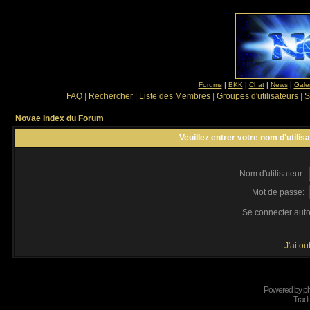
Forums
|
BKK
|
Chat
|
News
|
Gale
FAQ
|
Rechercher
|
Liste des Membres
|
Groupes d'utilisateurs
|
S
Novae Index du Forum
Veuillez entrer votre nom d'utili
Nom d'utilisateur:
Mot de passe:
Se connecter aut
J'ai o
Powered by
p
Tradu