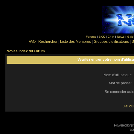
Forums
|
BKK
|
Chat
|
News
|
Gale
FAQ
|
Rechercher
|
Liste des Membres
|
Groupes d'utilisateurs
|
S
Novae Index du Forum
Veuillez entrer votre nom d'utili
Nom d'utilisateur:
Mot de passe:
Se connecter aut
J'ai o
Powered by
p
Tradu