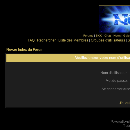
Forums
|
BKK
|
Chat
|
News
|
Gale
FAQ
|
Rechercher
|
Liste des Membres
|
Groupes d'utilisateurs
|
S
Novae Index du Forum
Veuillez entrer votre nom d'utili
Nom d'utilisateur:
Mot de passe:
Se connecter aut
J'ai o
Powered by
p
Tradu