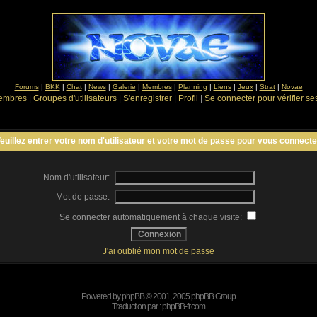
Forums
|
BKK
|
Chat
|
News
|
Galerie
|
Membres
|
Planning
|
Liens
|
Jeux
|
Strat
|
Novae
Membres
|
Groupes d'utilisateurs
|
S'enregistrer
|
Profil
|
Se connecter pour vérifier s
euillez entrer votre nom d'utilisateur et votre mot de passe pour vous connecte
Nom d'utilisateur:
Mot de passe:
Se connecter automatiquement à chaque visite:
J'ai oublié mon mot de passe
Powered by
phpBB
© 2001, 2005 phpBB Group
Traduction par :
phpBB-fr.com