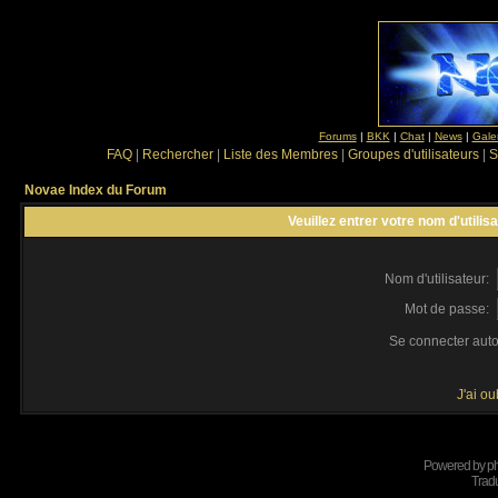
Forums
|
BKK
|
Chat
|
News
|
Gale
FAQ
|
Rechercher
|
Liste des Membres
|
Groupes d'utilisateurs
|
S
Novae Index du Forum
Veuillez entrer votre nom d'utili
Nom d'utilisateur:
Mot de passe:
Se connecter aut
J'ai o
Powered by
p
Tradu