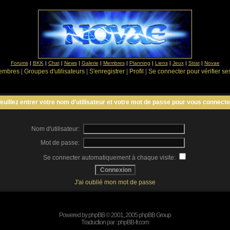
Forums
|
BKK
|
Chat
|
News
|
Galerie
|
Membres
|
Planning
|
Liens
|
Jeux
|
Strat
|
Novae
Membres
|
Groupes d'utilisateurs
|
S'enregistrer
|
Profil
|
Se connecter pour vérifier s
euillez entrer votre nom d'utilisateur et votre mot de passe pour vous connecte
Nom d'utilisateur:
Mot de passe:
Se connecter automatiquement à chaque visite:
J'ai oublié mon mot de passe
Powered by
phpBB
© 2001, 2005 phpBB Group
Traduction par :
phpBB-fr.com