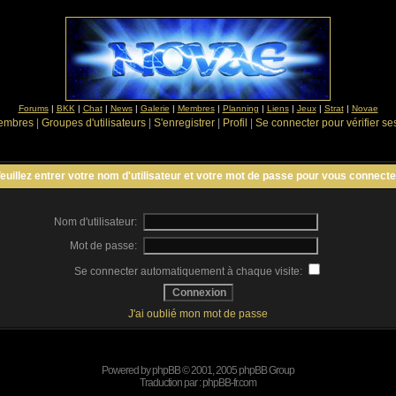
Forums
|
BKK
|
Chat
|
News
|
Galerie
|
Membres
|
Planning
|
Liens
|
Jeux
|
Strat
|
Novae
Membres
|
Groupes d'utilisateurs
|
S'enregistrer
|
Profil
|
Se connecter pour vérifier s
euillez entrer votre nom d'utilisateur et votre mot de passe pour vous connecte
Nom d'utilisateur:
Mot de passe:
Se connecter automatiquement à chaque visite:
J'ai oublié mon mot de passe
Powered by
phpBB
© 2001, 2005 phpBB Group
Traduction par :
phpBB-fr.com