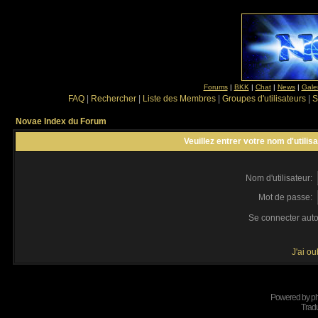
Forums
|
BKK
|
Chat
|
News
|
Gale
FAQ
|
Rechercher
|
Liste des Membres
|
Groupes d'utilisateurs
|
S
Novae Index du Forum
Veuillez entrer votre nom d'utili
Nom d'utilisateur:
Mot de passe:
Se connecter aut
J'ai o
Powered by
p
Tradu