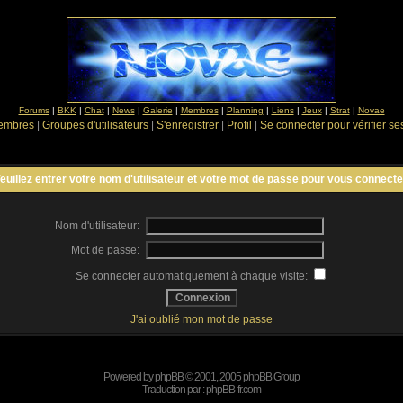
Forums
|
BKK
|
Chat
|
News
|
Galerie
|
Membres
|
Planning
|
Liens
|
Jeux
|
Strat
|
Novae
Membres
|
Groupes d'utilisateurs
|
S'enregistrer
|
Profil
|
Se connecter pour vérifier s
euillez entrer votre nom d'utilisateur et votre mot de passe pour vous connecte
Nom d'utilisateur:
Mot de passe:
Se connecter automatiquement à chaque visite:
J'ai oublié mon mot de passe
Powered by
phpBB
© 2001, 2005 phpBB Group
Traduction par :
phpBB-fr.com