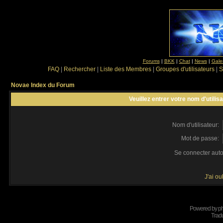
Forums
|
BKK
|
Chat
|
News
|
Gale
FAQ
|
Rechercher
|
Liste des Membres
|
Groupes d'utilisateurs
|
S
Novae Index du Forum
Veuillez entrer votre nom d'utili
Nom d'utilisateur:
Mot de passe:
Se connecter aut
J'ai o
Powered by
p
Tradu