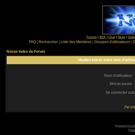
Forums
|
BKK
|
Chat
|
News
|
Gale
FAQ
|
Rechercher
|
Liste des Membres
|
Groupes d'utilisateurs
|
S
Novae Index du Forum
Veuillez entrer votre nom d'utili
Nom d'utilisateur:
Mot de passe:
Se connecter aut
J'ai o
Powered by
p
Tradu