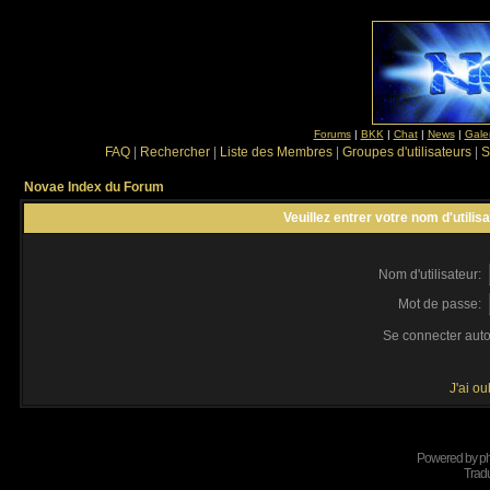
Forums
|
BKK
|
Chat
|
News
|
Gale
FAQ
|
Rechercher
|
Liste des Membres
|
Groupes d'utilisateurs
|
S
Novae Index du Forum
Veuillez entrer votre nom d'utili
Nom d'utilisateur:
Mot de passe:
Se connecter aut
J'ai o
Powered by
p
Tradu