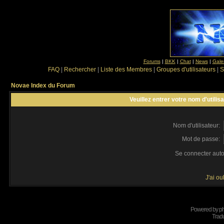
Forums
|
BKK
|
Chat
|
News
|
Gale
FAQ
|
Rechercher
|
Liste des Membres
|
Groupes d'utilisateurs
|
S
Novae Index du Forum
Veuillez entrer votre nom d'utili
Nom d'utilisateur:
Mot de passe:
Se connecter aut
J'ai o
Powered by
p
Tradu