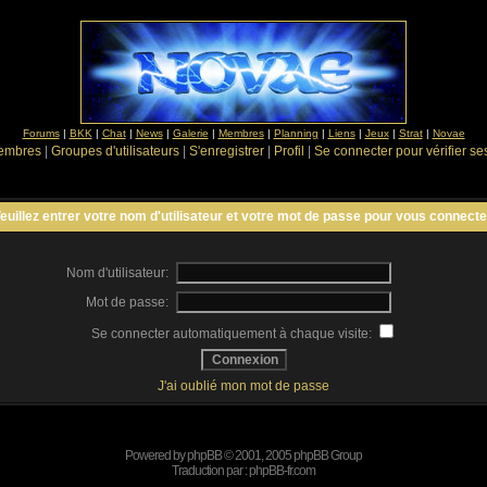
Forums
|
BKK
|
Chat
|
News
|
Galerie
|
Membres
|
Planning
|
Liens
|
Jeux
|
Strat
|
Novae
Membres
|
Groupes d'utilisateurs
|
S'enregistrer
|
Profil
|
Se connecter pour vérifier s
euillez entrer votre nom d'utilisateur et votre mot de passe pour vous connecte
Nom d'utilisateur:
Mot de passe:
Se connecter automatiquement à chaque visite:
J'ai oublié mon mot de passe
Powered by
phpBB
© 2001, 2005 phpBB Group
Traduction par :
phpBB-fr.com