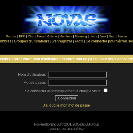
Forums
|
BKK
|
Chat
|
News
|
Galerie
|
Membres
|
Planning
|
Liens
|
Jeux
|
Strat
|
Novae
Membres
|
Groupes d'utilisateurs
|
S'enregistrer
|
Profil
|
Se connecter pour vérifier s
euillez entrer votre nom d'utilisateur et votre mot de passe pour vous connecte
Nom d'utilisateur:
Mot de passe:
Se connecter automatiquement à chaque visite:
J'ai oublié mon mot de passe
Powered by
phpBB
© 2001, 2005 phpBB Group
Traduction par :
phpBB-fr.com