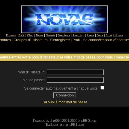
Forums
|
BKK
|
Chat
|
News
|
Galerie
|
Membres
|
Planning
|
Liens
|
Jeux
|
Strat
|
Novae
Membres
|
Groupes d'utilisateurs
|
S'enregistrer
|
Profil
|
Se connecter pour vérifier s
euillez entrer votre nom d'utilisateur et votre mot de passe pour vous connecte
Nom d'utilisateur:
Mot de passe:
Se connecter automatiquement à chaque visite:
J'ai oublié mon mot de passe
Powered by
phpBB
© 2001, 2005 phpBB Group
Traduction par :
phpBB-fr.com