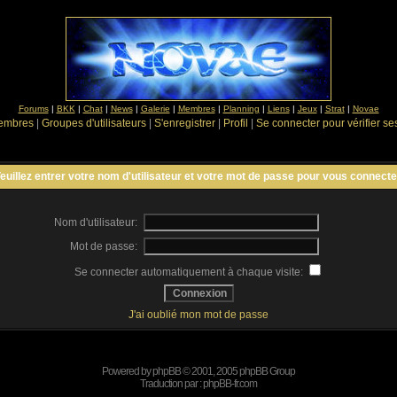
Forums
|
BKK
|
Chat
|
News
|
Galerie
|
Membres
|
Planning
|
Liens
|
Jeux
|
Strat
|
Novae
Membres
|
Groupes d'utilisateurs
|
S'enregistrer
|
Profil
|
Se connecter pour vérifier s
euillez entrer votre nom d'utilisateur et votre mot de passe pour vous connecte
Nom d'utilisateur:
Mot de passe:
Se connecter automatiquement à chaque visite:
J'ai oublié mon mot de passe
Powered by
phpBB
© 2001, 2005 phpBB Group
Traduction par :
phpBB-fr.com