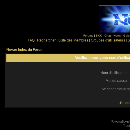
Forums
|
BKK
|
Chat
|
News
|
Gale
FAQ
|
Rechercher
|
Liste des Membres
|
Groupes d'utilisateurs
|
S
Novae Index du Forum
Veuillez entrer votre nom d'utili
Nom d'utilisateur:
Mot de passe:
Se connecter aut
J'ai o
Powered by
p
Tradu