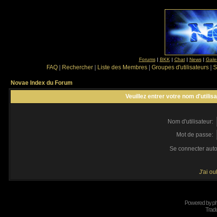
Forums
|
BKK
|
Chat
|
News
|
Gale
FAQ
|
Rechercher
|
Liste des Membres
|
Groupes d'utilisateurs
|
S
Novae Index du Forum
Veuillez entrer votre nom d'utili
Nom d'utilisateur:
Mot de passe:
Se connecter aut
J'ai o
Powered by
p
Tradu