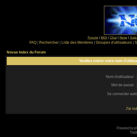
Forums
|
BKK
|
Chat
|
News
|
Gale
FAQ
|
Rechercher
|
Liste des Membres
|
Groupes d'utilisateurs
|
S
Novae Index du Forum
Veuillez entrer votre nom d'utili
Nom d'utilisateur:
Mot de passe:
Se connecter aut
J'ai o
Powered by
p
Tradu