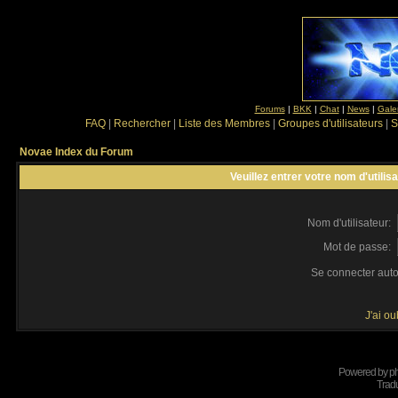
Forums
|
BKK
|
Chat
|
News
|
Gale
FAQ
|
Rechercher
|
Liste des Membres
|
Groupes d'utilisateurs
|
S
Novae Index du Forum
Veuillez entrer votre nom d'utili
Nom d'utilisateur:
Mot de passe:
Se connecter aut
J'ai o
Powered by
p
Tradu