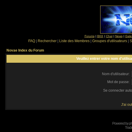
Forums
|
BKK
|
Chat
|
News
|
Gale
FAQ
|
Rechercher
|
Liste des Membres
|
Groupes d'utilisateurs
|
S
Novae Index du Forum
Veuillez entrer votre nom d'utili
Nom d'utilisateur:
Mot de passe:
Se connecter aut
J'ai o
Powered by
p
Tradu