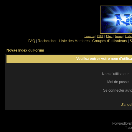
Forums
|
BKK
|
Chat
|
News
|
Gale
FAQ
|
Rechercher
|
Liste des Membres
|
Groupes d'utilisateurs
|
S
Novae Index du Forum
Veuillez entrer votre nom d'utili
Nom d'utilisateur:
Mot de passe:
Se connecter aut
J'ai o
Powered by
p
Tradu