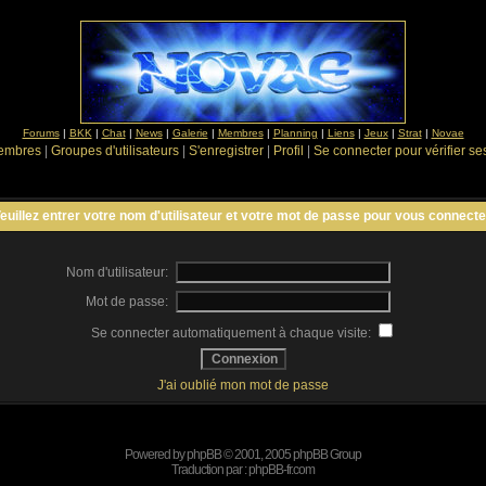
Forums
|
BKK
|
Chat
|
News
|
Galerie
|
Membres
|
Planning
|
Liens
|
Jeux
|
Strat
|
Novae
Membres
|
Groupes d'utilisateurs
|
S'enregistrer
|
Profil
|
Se connecter pour vérifier s
euillez entrer votre nom d'utilisateur et votre mot de passe pour vous connecte
Nom d'utilisateur:
Mot de passe:
Se connecter automatiquement à chaque visite:
J'ai oublié mon mot de passe
Powered by
phpBB
© 2001, 2005 phpBB Group
Traduction par :
phpBB-fr.com