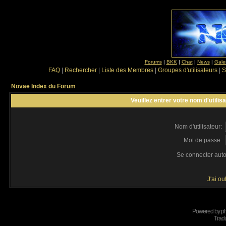
Forums
|
BKK
|
Chat
|
News
|
Gale
FAQ
|
Rechercher
|
Liste des Membres
|
Groupes d'utilisateurs
|
S
Novae Index du Forum
Veuillez entrer votre nom d'utili
Nom d'utilisateur:
Mot de passe:
Se connecter aut
J'ai o
Powered by
p
Tradu