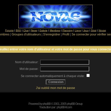
Forums
|
BKK
|
Chat
|
News
|
Galerie
|
Membres
|
Planning
|
Liens
|
Jeux
|
Strat
|
Novae
Membres
|
Groupes d'utilisateurs
|
S'enregistrer
|
Profil
|
Se connecter pour vérifier s
euillez entrer votre nom d'utilisateur et votre mot de passe pour vous connecte
Nom d'utilisateur:
Mot de passe:
Se connecter automatiquement à chaque visite:
J'ai oublié mon mot de passe
Powered by
phpBB
© 2001, 2005 phpBB Group
Traduction par :
phpBB-fr.com